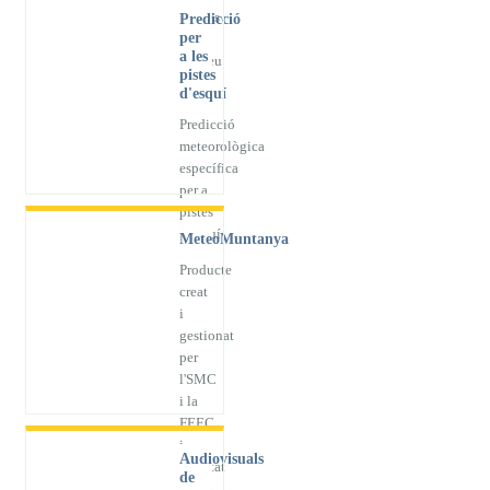
refugis
Predicció
per
del
a les
Pirineu
pistes
d'esquí
Predicció
meteorològica
específica
per a
pistes
d'esquí
MeteoMuntanya
Producte
creat
i
gestionat
per
l'SMC
i la
FEEC
i
Audiovisuals
orientat
de
als