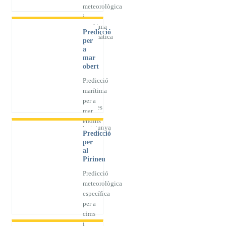
meteorològica
i
marítima
Predicció
automàtica
per
arran
a
de
mar
obert
costa
per a
Predicció
totes
marítima
les
per a
platges
mar
de
endins
Catalunya
Predicció
per
al
Pirineu
Predicció
meteorològica
específica
per a
cims
i