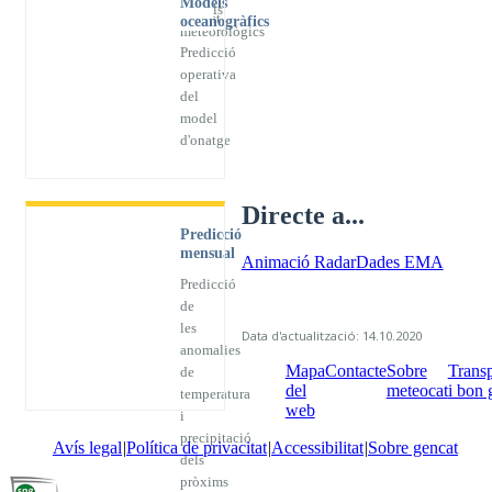
Models
models
previst
oceanogràfics
meteorològics
Predicció
operativa
del
model
d'onatge
Directe a...
Predicció
mensual
Animació Radar
Dades EMA
Predicció
de
les
Data d'actualització: 14.10.2020
anomalies
Mapa
Contacte
Sobre
Trans
de
del
meteocat
i bon 
temperatura
web
i
precipitació
Avís legal
Política de privacitat
Accessibilitat
Sobre gencat
dels
pròxims