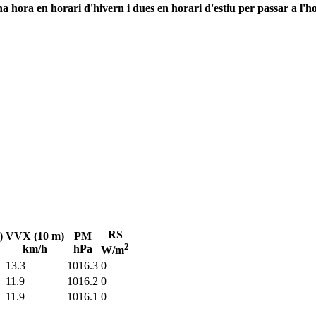
 hora en horari d'hivern i dues en horari d'estiu per passar a l'ho
RS
)
VVX (10 m)
PM
2
km/h
hPa
W/m
13.3
1016.3
0
11.9
1016.2
0
11.9
1016.1
0