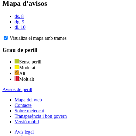
Mapa d'avisos
ds. 8
dg. 9
dl. 10
Visualiza el mapa amb trames
Grau de perill
Sense perill
Moderat
Alt
Molt alt
Avisos de perill
Mapa del web
Contacte
Sobre meteocat
Transparència i bon govern
Versió mòbil
Avís legal