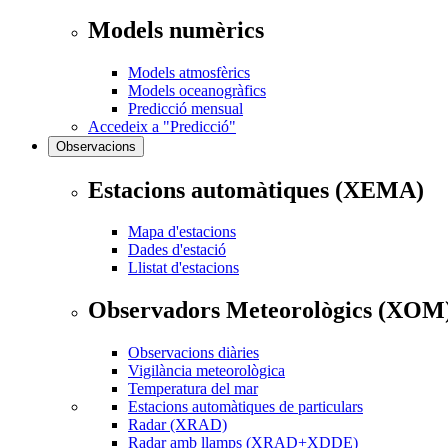
Models numèrics
Models atmosfèrics
Models oceanogràfics
Predicció mensual
Accedeix a "Predicció"
Observacions
Estacions automàtiques (XEMA)
Mapa d'estacions
Dades d'estació
Llistat d'estacions
Observadors Meteorològics (XOM
Observacions diàries
Vigilància meteorològica
Temperatura del mar
Estacions automàtiques de particulars
Radar (XRAD)
Radar amb llamps (XRAD+XDDE)