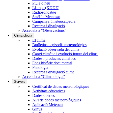
Pluja o neu
Llamps (XDDE)
Radiosondatge
Satèl·lit Meteosat
Campanya #meteocatpedra
Recerca i divulgació
Accedeix a "Observacions"
Climatologia
El clima
Butlletins i episodis meteorològics
Evolució observada del clima
Canvi climàtic i evolució futura del clima
Dades i productes climàtics
Fons històric documental
Fenologia
Recerca i divulgació clima
Accedeix a "Climatologia"
Serveis
Certificat de dades meteorològiques
Activitats educatives
Dades obertes
API de dades meteorològiques
Aplicació Meteocat
Ginys