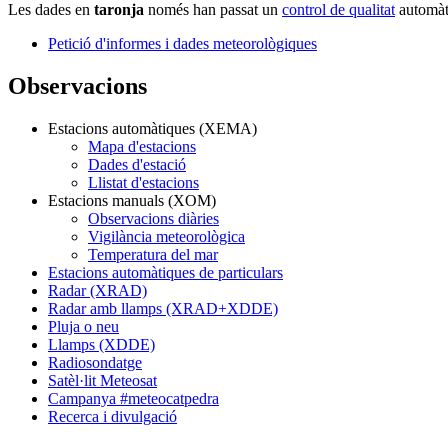
Les dades en
taronja
només han passat un
control de qualitat
automàti
Petició d'informes i dades meteorològiques
Observacions
Estacions automàtiques (XEMA)
Mapa d'estacions
Dades d'estació
Llistat d'estacions
Estacions manuals (XOM)
Observacions diàries
Vigilància meteorològica
Temperatura del mar
Estacions automàtiques de particulars
Radar (XRAD)
Radar amb llamps (XRAD+XDDE)
Pluja o neu
Llamps (XDDE)
Radiosondatge
Satèl·lit Meteosat
Campanya #meteocatpedra
Recerca i divulgació