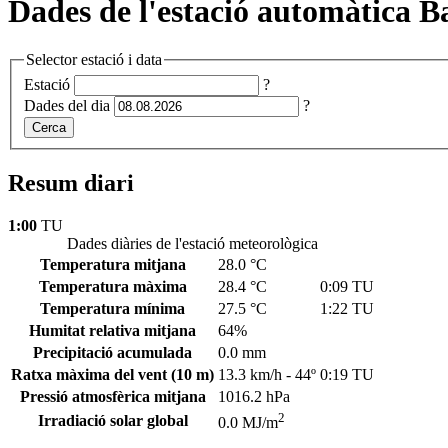
Dades de l'estació automàtica Ba
Selector estació i data
Estació
?
Dades del dia
?
Cerca
Resum diari
1:00
TU
Dades diàries de l'estació meteorològica
Temperatura mitjana
28.0 °C
Temperatura màxima
28.4 °C
0:09 TU
Temperatura mínima
27.5 °C
1:22 TU
Humitat relativa mitjana
64%
Precipitació acumulada
0.0 mm
Ratxa màxima del vent
(10 m)
13.3 km/h - 44º
0:19 TU
Pressió atmosfèrica mitjana
1016.2 hPa
2
Irradiació solar global
0.0 MJ/m