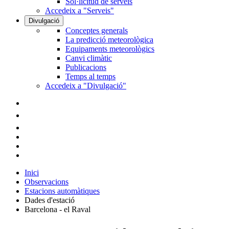
Sol·licitud de serveis
Accedeix a "Serveis"
Divulgació
Conceptes generals
La predicció meteorològica
Equipaments meteorològics
Canvi climàtic
Publicacions
Temps al temps
Accedeix a "Divulgació"
Inici
Observacions
Estacions automàtiques
Dades d'estació
Barcelona - el Raval