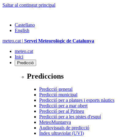
Saltar al contingut principal
Castellano
English
meteo.cat |
Servei Meteorològic de Catalunya
meteo.cat
Inici
Predicció
Prediccions
Predicció general
Predicció municipal
Predicció per a platges i esports nàutics
Predicció per a mar obert
Predicció per al Pirineu
Predicció per a les pistes d'esquí
MeteoMuntanya
Audiovisuals de predicció
Índex ultraviolat (UVI)