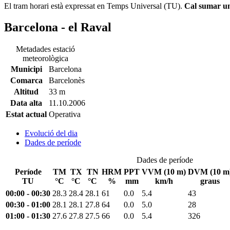
El tram horari està expressat en Temps Universal (TU).
Cal sumar una
Barcelona - el Raval
Metadades estació
meteorològica
Municipi
Barcelona
Comarca
Barcelonès
Altitud
33 m
Data alta
11.10.2006
Estat actual
Operativa
Evolució del dia
Dades de període
Dades de període
Període
TM
TX
TN
HRM
PPT
VVM (10 m)
DVM (10 m
TU
°C
°C
°C
%
mm
km/h
graus
00:00 - 00:30
28.3
28.4
28.1
61
0.0
5.4
43
00:30 - 01:00
28.1
28.1
27.8
64
0.0
5.0
28
01:00 - 01:30
27.6
27.8
27.5
66
0.0
5.4
326