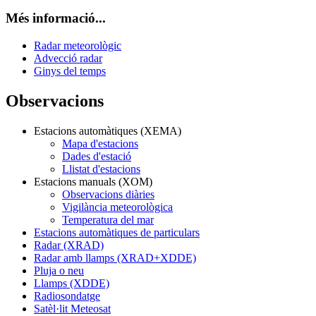
Més informació...
Radar meteorològic
Advecció radar
Ginys del temps
Observacions
Estacions automàtiques (XEMA)
Mapa d'estacions
Dades d'estació
Llistat d'estacions
Estacions manuals (XOM)
Observacions diàries
Vigilància meteorològica
Temperatura del mar
Estacions automàtiques de particulars
Radar (XRAD)
Radar amb llamps (XRAD+XDDE)
Pluja o neu
Llamps (XDDE)
Radiosondatge
Satèl·lit Meteosat