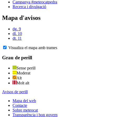
Campanya #meteocatpedra
Recerca i divulgació
Mapa d'avisos
dg. 9
dl. 10
dt. 11
Visualiza el mapa amb trames
Grau de perill
Sense perill
Moderat
Alt
Molt alt
Avisos de perill
Mapa del web
Contacte
Sobre meteocat
Transparència i bon govern