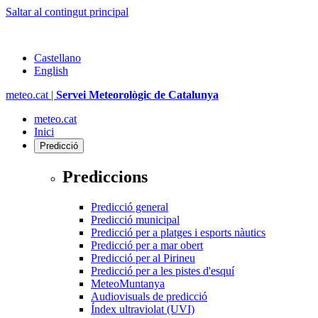
Saltar al contingut principal
Castellano
English
meteo.cat |
Servei Meteorològic de Catalunya
meteo.cat
Inici
Predicció
Prediccions
Predicció general
Predicció municipal
Predicció per a platges i esports nàutics
Predicció per a mar obert
Predicció per al Pirineu
Predicció per a les pistes d'esquí
MeteoMuntanya
Audiovisuals de predicció
Índex ultraviolat (UVI)