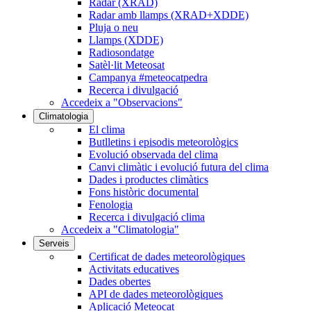
Radar (XRAD)
Radar amb llamps (XRAD+XDDE)
Pluja o neu
Llamps (XDDE)
Radiosondatge
Satèl·lit Meteosat
Campanya #meteocatpedra
Recerca i divulgació
Accedeix a "Observacions"
Climatologia
El clima
Butlletins i episodis meteorològics
Evolució observada del clima
Canvi climàtic i evolució futura del clima
Dades i productes climàtics
Fons històric documental
Fenologia
Recerca i divulgació clima
Accedeix a "Climatologia"
Serveis
Certificat de dades meteorològiques
Activitats educatives
Dades obertes
API de dades meteorològiques
Aplicació Meteocat