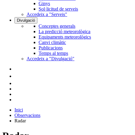
Ginys
Sol·licitud de serveis
Accedeix a "Serveis"
Divulgació
Conceptes generals
La predicció meteorològica
Equipaments meteorològics
Canvi climàtic
Publicacions
Temps al temps
Accedeix a "Divulgació"
Inici
Observacions
Radar