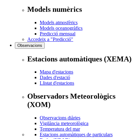
Models numèrics
Models atmosfèrics
Models oceanogràfics
Predicció mensual
Accedeix a "Predicció"
Observacions
Estacions automàtiques (XEMA)
Mapa d'estacions
Dades d'estació
Llistat d'estacions
Observadors Meteorològics
(XOM)
Observacions diàries
Vigilància meteorològica
Temperatura del mar
Estacions automàtiques de particulars