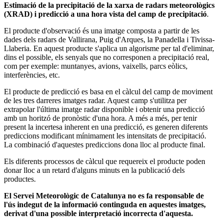
Estimació de la precipitació de la xarxa de radars meteorològics
(XRAD) i predicció a una hora vista del camp de precipitació
.
El producte d'observació és una imatge composta a partir de les
dades dels radars de Vallirana, Puig d'Arques, la Panadella i Tivissa-
Llaberia. En aquest producte s'aplica un algorisme per tal d'eliminar,
dins el possible, els senyals que no corresponen a precipitació real,
com per exemple: muntanyes, avions, vaixells, parcs eòlics,
interferències, etc.
El producte de predicció es basa en el càlcul del camp de moviment
de les tres darreres imatges radar. Aquest camp s'utilitza per
extrapolar l'última imatge radar disponible i obtenir una predicció
amb un horitzó de pronòstic d'una hora. A més a més, per tenir
present la incertesa inherent en una predicció, es generen diferents
prediccions modificant mínimament les intensitats de precipitació.
La combinació d'aquestes prediccions dona lloc al producte final.
Els diferents processos de càlcul que requereix el producte poden
donar lloc a un retard d'alguns minuts en la publicació dels
productes.
El Servei Meteorològic de Catalunya no es fa responsable de
l'ús indegut de la informació continguda en aquestes imatges,
derivat d'una possible interpretació incorrecta d'aquesta.