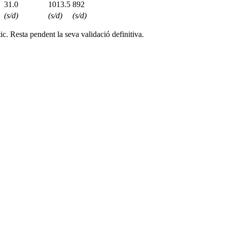
31.0
1013.5
892
(s/d)
(s/d)
(s/d)
c. Resta pendent la seva validació definitiva.