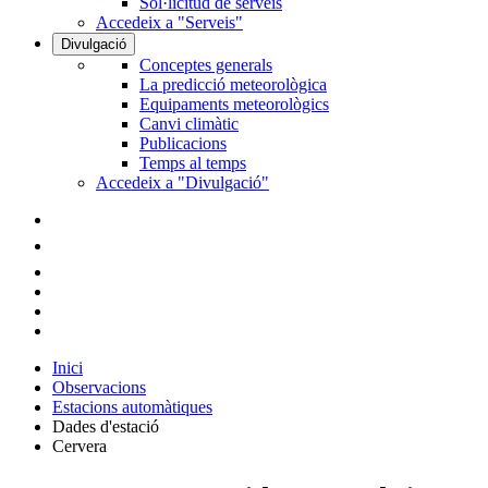
Sol·licitud de serveis
Accedeix a "Serveis"
Divulgació
Conceptes generals
La predicció meteorològica
Equipaments meteorològics
Canvi climàtic
Publicacions
Temps al temps
Accedeix a "Divulgació"
Inici
Observacions
Estacions automàtiques
Dades d'estació
Cervera