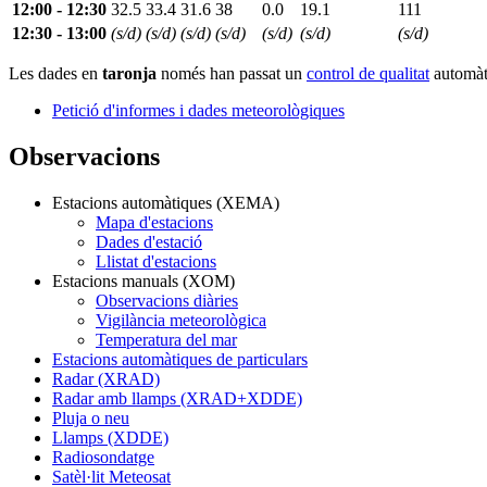
12:00 - 12:30
32.5
33.4
31.6
38
0.0
19.1
111
12:30 - 13:00
(s/d)
(s/d)
(s/d)
(s/d)
(s/d)
(s/d)
(s/d)
Les dades en
taronja
només han passat un
control de qualitat
automàti
Petició d'informes i dades meteorològiques
Observacions
Estacions automàtiques (XEMA)
Mapa d'estacions
Dades d'estació
Llistat d'estacions
Estacions manuals (XOM)
Observacions diàries
Vigilància meteorològica
Temperatura del mar
Estacions automàtiques de particulars
Radar (XRAD)
Radar amb llamps (XRAD+XDDE)
Pluja o neu
Llamps (XDDE)
Radiosondatge
Satèl·lit Meteosat