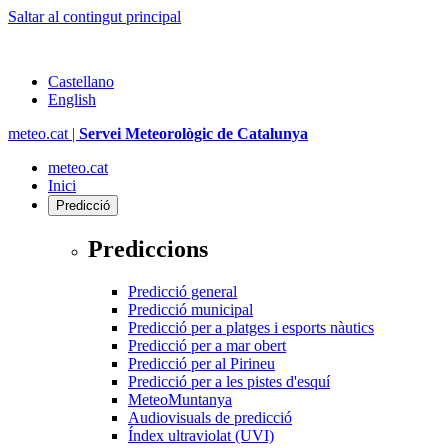
Saltar al contingut principal
Castellano
English
meteo.cat |
Servei Meteorològic de Catalunya
meteo.cat
Inici
Predicció
Prediccions
Predicció general
Predicció municipal
Predicció per a platges i esports nàutics
Predicció per a mar obert
Predicció per al Pirineu
Predicció per a les pistes d'esquí
MeteoMuntanya
Audiovisuals de predicció
Índex ultraviolat (UVI)