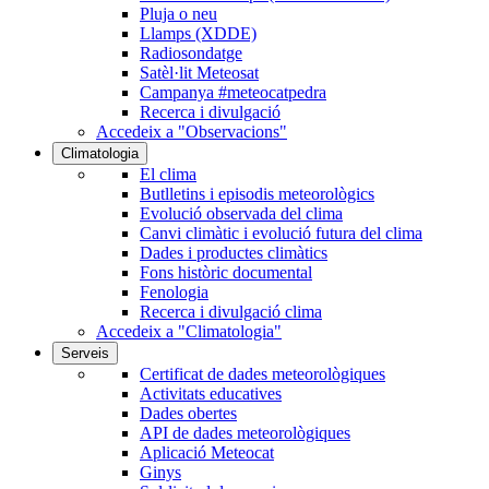
Pluja o neu
Llamps (XDDE)
Radiosondatge
Satèl·lit Meteosat
Campanya #meteocatpedra
Recerca i divulgació
Accedeix a "Observacions"
Climatologia
El clima
Butlletins i episodis meteorològics
Evolució observada del clima
Canvi climàtic i evolució futura del clima
Dades i productes climàtics
Fons històric documental
Fenologia
Recerca i divulgació clima
Accedeix a "Climatologia"
Serveis
Certificat de dades meteorològiques
Activitats educatives
Dades obertes
API de dades meteorològiques
Aplicació Meteocat
Ginys