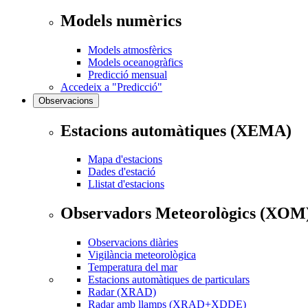
Models numèrics
Models atmosfèrics
Models oceanogràfics
Predicció mensual
Accedeix a "Predicció"
Observacions
Estacions automàtiques (XEMA)
Mapa d'estacions
Dades d'estació
Llistat d'estacions
Observadors Meteorològics (XOM
Observacions diàries
Vigilància meteorològica
Temperatura del mar
Estacions automàtiques de particulars
Radar (XRAD)
Radar amb llamps (XRAD+XDDE)