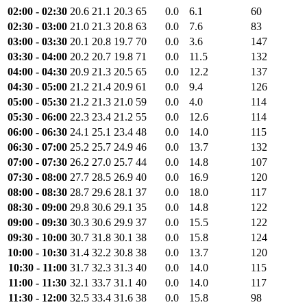
02:00 - 02:30
20.6
21.1
20.3
65
0.0
6.1
60
02:30 - 03:00
21.0
21.3
20.8
63
0.0
7.6
83
03:00 - 03:30
20.1
20.8
19.7
70
0.0
3.6
147
03:30 - 04:00
20.2
20.7
19.8
71
0.0
11.5
132
04:00 - 04:30
20.9
21.3
20.5
65
0.0
12.2
137
04:30 - 05:00
21.2
21.4
20.9
61
0.0
9.4
126
05:00 - 05:30
21.2
21.3
21.0
59
0.0
4.0
114
05:30 - 06:00
22.3
23.4
21.2
55
0.0
12.6
114
06:00 - 06:30
24.1
25.1
23.4
48
0.0
14.0
115
06:30 - 07:00
25.2
25.7
24.9
46
0.0
13.7
132
07:00 - 07:30
26.2
27.0
25.7
44
0.0
14.8
107
07:30 - 08:00
27.7
28.5
26.9
40
0.0
16.9
120
08:00 - 08:30
28.7
29.6
28.1
37
0.0
18.0
117
08:30 - 09:00
29.8
30.6
29.1
35
0.0
14.8
122
09:00 - 09:30
30.3
30.6
29.9
37
0.0
15.5
122
09:30 - 10:00
30.7
31.8
30.1
38
0.0
15.8
124
10:00 - 10:30
31.4
32.2
30.8
38
0.0
13.7
120
10:30 - 11:00
31.7
32.3
31.3
40
0.0
14.0
115
11:00 - 11:30
32.1
33.7
31.1
40
0.0
14.0
117
11:30 - 12:00
32.5
33.4
31.6
38
0.0
15.8
98