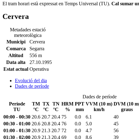
El tram horari està expressat en Temps Universal (TU).
Cal sumar una
Cervera
Metadades estació
meteorològica
Municipi
Cervera
Comarca
Segarra
Altitud
556 m
Data alta
27.10.1995
Estat actual
Operativa
Evolució del dia
Dades de període
Dades de període
Període
TM
TX
TN
HRM
PPT
VVM (10 m)
DVM (10 m
TU
°C
°C
°C
%
mm
km/h
graus
00:00 - 00:30
20.6
20.7
20.4
75
0.0
6.1
40
00:30 - 01:00
20.6
20.8
20.4
76
0.0
5.0
45
01:00 - 01:30
20.9
21.3
20.7
72
0.0
4.7
56
01:30 - 02:00
20.9
21.3
20.4
69
0.0
8.6
39