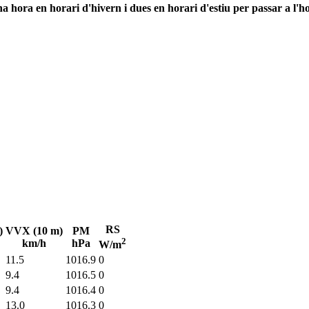
 hora en horari d'hivern i dues en horari d'estiu per passar a l'ho
RS
)
VVX (10 m)
PM
2
km/h
hPa
W/m
11.5
1016.9
0
9.4
1016.5
0
9.4
1016.4
0
13.0
1016.3
0