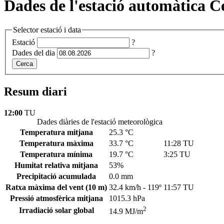
Dades de l'estació automàtica C
Selector estació i data
Estació
?
Dades del dia
?
Cerca
Resum diari
12:00
TU
Dades diàries de l'estació meteorològica
Temperatura mitjana
25.3 °C
Temperatura màxima
33.7 °C
11:28 TU
Temperatura mínima
19.7 °C
3:25 TU
Humitat relativa mitjana
53%
Precipitació acumulada
0.0 mm
Ratxa màxima del vent
(10 m)
32.4 km/h - 119º
11:57 TU
Pressió atmosfèrica mitjana
1015.3 hPa
2
Irradiació solar global
14.9 MJ/m