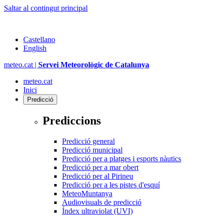
Saltar al contingut principal
Castellano
English
meteo.cat |
Servei Meteorològic de Catalunya
meteo.cat
Inici
Predicció
Prediccions
Predicció general
Predicció municipal
Predicció per a platges i esports nàutics
Predicció per a mar obert
Predicció per al Pirineu
Predicció per a les pistes d'esquí
MeteoMuntanya
Audiovisuals de predicció
Índex ultraviolat (UVI)