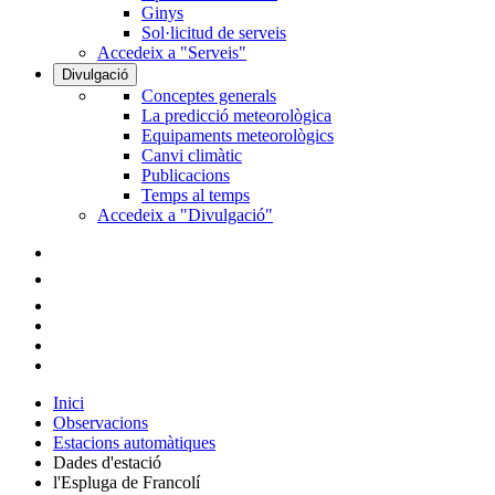
Ginys
Sol·licitud de serveis
Accedeix a "Serveis"
Divulgació
Conceptes generals
La predicció meteorològica
Equipaments meteorològics
Canvi climàtic
Publicacions
Temps al temps
Accedeix a "Divulgació"
Inici
Observacions
Estacions automàtiques
Dades d'estació
l'Espluga de Francolí