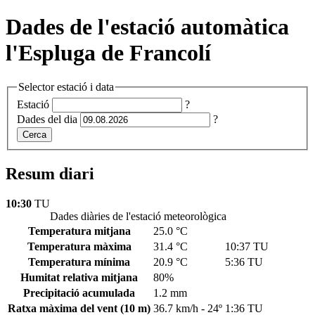
Dades de l'estació automàtica
l'Espluga de Francolí
Selector estació i data
Estació
?
Dades del dia
?
Cerca
Resum diari
10:30
TU
Dades diàries de l'estació meteorològica
Temperatura mitjana
25.0 °C
Temperatura màxima
31.4 °C
10:37 TU
Temperatura mínima
20.9 °C
5:36 TU
Humitat relativa mitjana
80%
Precipitació acumulada
1.2 mm
Ratxa màxima del vent
(10 m)
36.7 km/h - 24º
1:36 TU