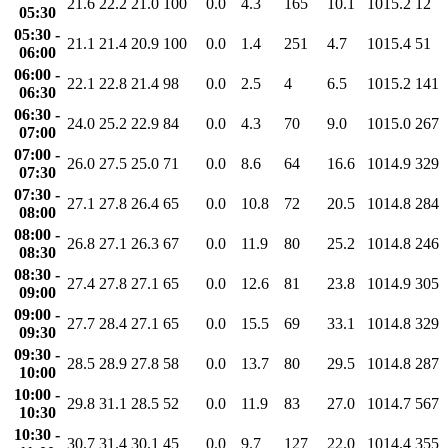
21.6
22.2
21.0
100
0.0
4.3
165
10.1
1015.2
12
05:30
05:30 -
21.1
21.4
20.9
100
0.0
1.4
251
4.7
1015.4
51
06:00
06:00 -
22.1
22.8
21.4
98
0.0
2.5
4
6.5
1015.2
141
06:30
06:30 -
24.0
25.2
22.9
84
0.0
4.3
70
9.0
1015.0
267
07:00
07:00 -
26.0
27.5
25.0
71
0.0
8.6
64
16.6
1014.9
329
07:30
07:30 -
27.1
27.8
26.4
65
0.0
10.8
72
20.5
1014.8
284
08:00
08:00 -
26.8
27.1
26.3
67
0.0
11.9
80
25.2
1014.8
246
08:30
08:30 -
27.4
27.8
27.1
65
0.0
12.6
81
23.8
1014.9
305
09:00
09:00 -
27.7
28.4
27.1
65
0.0
15.5
69
33.1
1014.8
329
09:30
09:30 -
28.5
28.9
27.8
58
0.0
13.7
80
29.5
1014.8
287
10:00
10:00 -
29.8
31.1
28.5
52
0.0
11.9
83
27.0
1014.7
567
10:30
10:30 -
30.7
31.4
30.1
45
0.0
9.7
127
22.0
1014.4
355