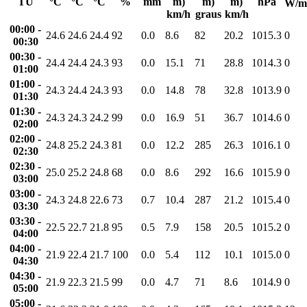
TU
°C
°C
°C
%
mm
m)
m)
m)
hPa
W/m
km/h
graus
km/h
00:00 -
24.6
24.6
24.4
92
0.0
8.6
82
20.2
1015.3
0
00:30
00:30 -
24.4
24.4
24.3
93
0.0
15.1
71
28.8
1014.3
0
01:00
01:00 -
24.3
24.4
24.3
93
0.0
14.8
78
32.8
1013.9
0
01:30
01:30 -
24.3
24.3
24.2
99
0.0
16.9
51
36.7
1014.6
0
02:00
02:00 -
24.8
25.2
24.3
81
0.0
12.2
285
26.3
1016.1
0
02:30
02:30 -
25.0
25.2
24.8
68
0.0
8.6
292
16.6
1015.9
0
03:00
03:00 -
24.3
24.8
22.6
73
0.7
10.4
287
21.2
1015.4
0
03:30
03:30 -
22.5
22.7
21.8
95
0.5
7.9
158
20.5
1015.2
0
04:00
04:00 -
21.9
22.4
21.7
100
0.0
5.4
112
10.1
1015.0
0
04:30
04:30 -
21.9
22.3
21.5
99
0.0
4.7
71
8.6
1014.9
0
05:00
05:00 -