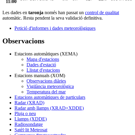
11:00
Les dades en
taronja
només han passat un
control de qualitat
automàtic. Resta pendent la seva validació definitiva.
Petició d'informes i dades meteorològiques
Observacions
Estacions automàtiques (XEMA)
Mapa d'estacions
Dades d'estació
Llistat d'estacions
Estacions manuals (XOM)
Observacions diàries
Vigilància meteorològica
Temperatura del mar
Estacions automàtiques de particulars
Radar (XRAD)
Radar amb llamps (XRAD+XDDE)
Pluja o neu
Llamps (XDDE)
Radiosondatge
Satèl·lit Meteosat