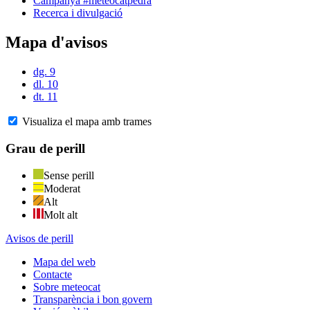
Campanya #meteocatpedra
Recerca i divulgació
Mapa d'avisos
dg. 9
dl. 10
dt. 11
Visualiza el mapa amb trames
Grau de perill
Sense perill
Moderat
Alt
Molt alt
Avisos de perill
Mapa del web
Contacte
Sobre meteocat
Transparència i bon govern