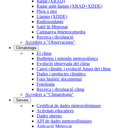
Radar (XRAD)
Radar amb llamps (XRAD+XDDE)
Pluja o neu
Llamps (XDDE)
Radiosondatge
Satèl·lit Meteosat
Campanya #meteocatpedra
Recerca i divulgació
Accedeix a "Observacions"
Climatologia
El clima
Butlletins i episodis meteorològics
Evolució observada del clima
Canvi climàtic i evolució futura del clima
Dades i productes climàtics
Fons històric documental
Fenologia
Recerca i divulgació clima
Accedeix a "Climatologia"
Serveis
Certificat de dades meteorològiques
Activitats educatives
Dades obertes
API de dades meteorològiques
Aplicació Meteocat