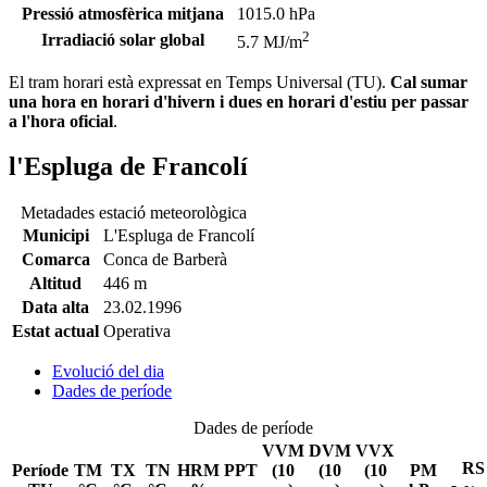
Pressió atmosfèrica mitjana
1015.0 hPa
2
Irradiació solar global
5.7 MJ/m
El tram horari està expressat en Temps Universal (TU).
Cal sumar
una hora en horari d'hivern i dues en horari d'estiu per passar
a l'hora oficial
.
l'Espluga de Francolí
Metadades estació meteorològica
Municipi
L'Espluga de Francolí
Comarca
Conca de Barberà
Altitud
446 m
Data alta
23.02.1996
Estat actual
Operativa
Evolució del dia
Dades de període
Dades de període
VVM
DVM
VVX
RS
Període
TM
TX
TN
HRM
PPT
(10
(10
(10
PM