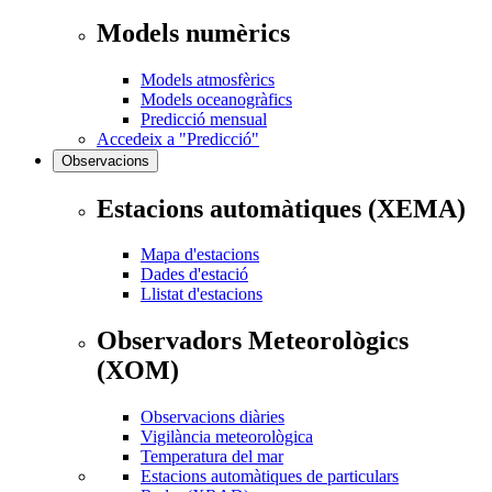
Models numèrics
Models atmosfèrics
Models oceanogràfics
Predicció mensual
Accedeix a "Predicció"
Observacions
Estacions automàtiques (XEMA)
Mapa d'estacions
Dades d'estació
Llistat d'estacions
Observadors Meteorològics
(XOM)
Observacions diàries
Vigilància meteorològica
Temperatura del mar
Estacions automàtiques de particulars