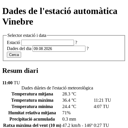
Dades de l'estació automàtica
Vinebre
Selector estació i data
Estació
?
Dades del dia
?
Cerca
Resum diari
11:00
TU
Dades diàries de l'estació meteorològica
Temperatura mitjana
28.3 °C
Temperatura màxima
36.4 °C
11:21 TU
Temperatura mínima
24.4 °C
4:07 TU
Humitat relativa mitjana
71%
Precipitació acumulada
0.3 mm
Ratxa màxima del vent
(10 m)
47.2 km/h - 146º
0:27 TU