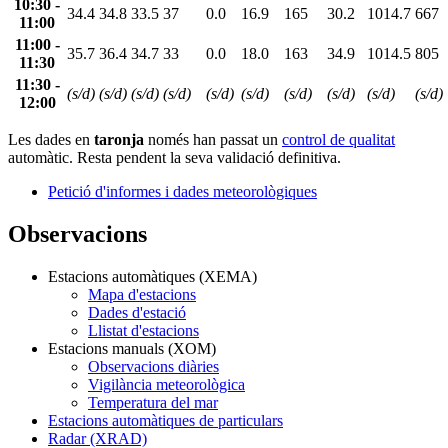
10:30 -
34.4
34.8
33.5
37
0.0
16.9
165
30.2
1014.7
667
11:00
11:00 -
35.7
36.4
34.7
33
0.0
18.0
163
34.9
1014.5
805
11:30
11:30 -
(s/d)
(s/d)
(s/d)
(s/d)
(s/d)
(s/d)
(s/d)
(s/d)
(s/d)
(s/d)
12:00
Les dades en
taronja
només han passat un
control de qualitat
automàtic. Resta pendent la seva validació definitiva.
Petició d'informes i dades meteorològiques
Observacions
Estacions automàtiques (XEMA)
Mapa d'estacions
Dades d'estació
Llistat d'estacions
Estacions manuals (XOM)
Observacions diàries
Vigilància meteorològica
Temperatura del mar
Estacions automàtiques de particulars
Radar (XRAD)