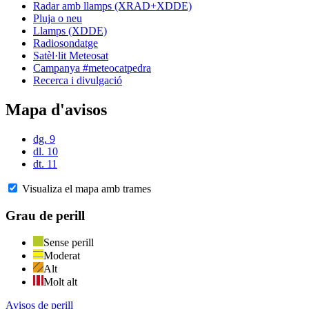
Radar amb llamps (XRAD+XDDE)
Pluja o neu
Llamps (XDDE)
Radiosondatge
Satèl·lit Meteosat
Campanya #meteocatpedra
Recerca i divulgació
Mapa d'avisos
dg. 9
dl. 10
dt. 11
Visualiza el mapa amb trames
Grau de perill
Sense perill
Moderat
Alt
Molt alt
Avisos de perill