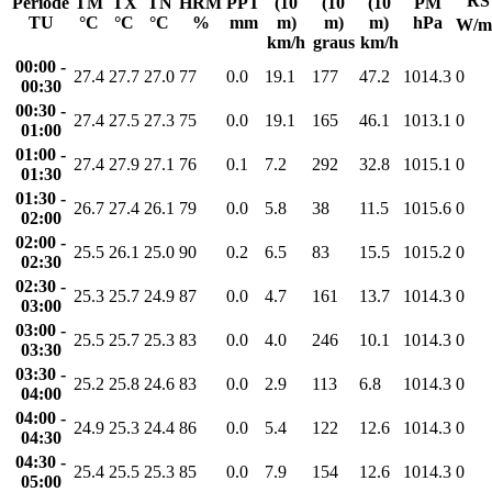
RS
Període
TM
TX
TN
HRM
PPT
(10
(10
(10
PM
TU
°C
°C
°C
%
mm
m)
m)
m)
hPa
W/m
km/h
graus
km/h
00:00 -
27.4
27.7
27.0
77
0.0
19.1
177
47.2
1014.3
0
00:30
00:30 -
27.4
27.5
27.3
75
0.0
19.1
165
46.1
1013.1
0
01:00
01:00 -
27.4
27.9
27.1
76
0.1
7.2
292
32.8
1015.1
0
01:30
01:30 -
26.7
27.4
26.1
79
0.0
5.8
38
11.5
1015.6
0
02:00
02:00 -
25.5
26.1
25.0
90
0.2
6.5
83
15.5
1015.2
0
02:30
02:30 -
25.3
25.7
24.9
87
0.0
4.7
161
13.7
1014.3
0
03:00
03:00 -
25.5
25.7
25.3
83
0.0
4.0
246
10.1
1014.3
0
03:30
03:30 -
25.2
25.8
24.6
83
0.0
2.9
113
6.8
1014.3
0
04:00
04:00 -
24.9
25.3
24.4
86
0.0
5.4
122
12.6
1014.3
0
04:30
04:30 -
25.4
25.5
25.3
85
0.0
7.9
154
12.6
1014.3
0
05:00