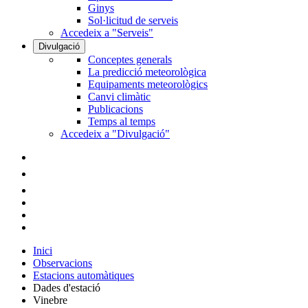
Ginys
Sol·licitud de serveis
Accedeix a "Serveis"
Divulgació
Conceptes generals
La predicció meteorològica
Equipaments meteorològics
Canvi climàtic
Publicacions
Temps al temps
Accedeix a "Divulgació"
Inici
Observacions
Estacions automàtiques
Dades d'estació
Vinebre