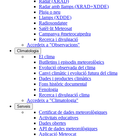
Radar (XRAD)
Radar amb llamps (XRAD+XDDE)
Pluja o neu
Llamps (XDDE)
Radiosondatge
Satèl·lit Meteosat
Campanya #meteocatpedra
Recerca i divulgació
Accedeix a "Observacions"
Climatologia
El clima
Butlletins i episodis meteorològics
Evolució observada del clima
Canvi climàtic i evolució futura del clima
Dades i productes climàtics
Fons històric documental
Fenologia
Recerca i divulgació clima
Accedeix a "Climatologia"
Serveis
Certificat de dades meteorològiques
Activitats educatives
Dades obertes
API de dades meteorològiques
Aplicació Meteocat