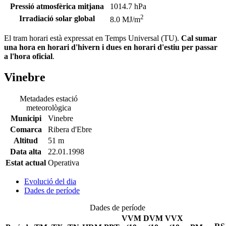
Pressió atmosfèrica mitjana
1014.7 hPa
2
Irradiació solar global
8.0 MJ/m
El tram horari està expressat en Temps Universal (TU).
Cal sumar
una hora en horari d'hivern i dues en horari d'estiu per passar
a l'hora oficial
.
Vinebre
Metadades estació
meteorològica
Municipi
Vinebre
Comarca
Ribera d'Ebre
Altitud
51 m
Data alta
22.01.1998
Estat actual
Operativa
Evolució del dia
Dades de període
Dades de període
VVM
DVM
VVX