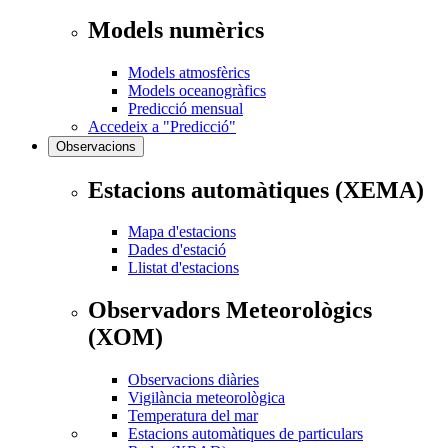
Models numèrics
Models atmosfèrics
Models oceanogràfics
Predicció mensual
Accedeix a "Predicció"
Observacions
Estacions automàtiques (XEMA)
Mapa d'estacions
Dades d'estació
Llistat d'estacions
Observadors Meteorològics
(XOM)
Observacions diàries
Vigilància meteorològica
Temperatura del mar
Estacions automàtiques de particulars