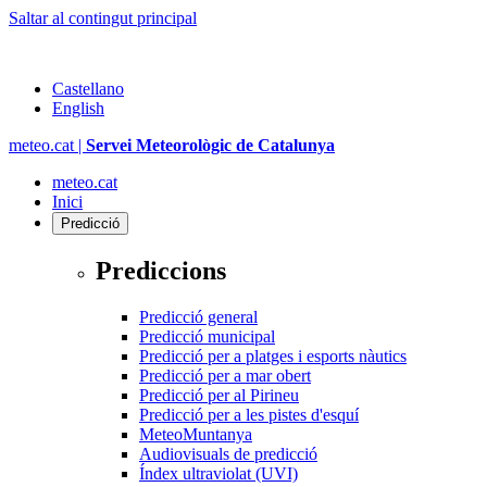
Saltar al contingut principal
Castellano
English
meteo.cat |
Servei Meteorològic de Catalunya
meteo.cat
Inici
Predicció
Prediccions
Predicció general
Predicció municipal
Predicció per a platges i esports nàutics
Predicció per a mar obert
Predicció per al Pirineu
Predicció per a les pistes d'esquí
MeteoMuntanya
Audiovisuals de predicció
Índex ultraviolat (UVI)