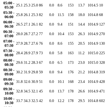
05:00 -
25.1
25.3
25.0
86
0.0
8.6
153
13.7
1014.5
10
05:30
05:30 -
25.8
26.1
25.3
82
0.0
11.5
158
18.0
1014.8
68
06:00
06:00 -
26.5
27.1
26.1
82
0.0
9.4
151
14.4
1014.9
127
06:30
06:30 -
28.0
28.7
27.2
77
0.0
10.4
153
26.3
1014.9
270
07:00
07:00 -
27.9
28.7
27.6
76
0.0
8.6
155
20.5
1014.9
130
07:30
07:30 -
28.4
28.9
27.9
73
0.0
5.8
163
11.2
1015.0
225
08:00
08:00 -
29.6
31.2
28.3
67
0.0
6.5
173
23.0
1015.0
328
08:30
08:30 -
30.2
31.9
29.8
59
0.0
9.4
176
21.2
1014.8
319
09:00
09:00 -
31.8
32.6
30.9
51
0.0
10.1
168
23.4
1014.9
428
09:30
09:30 -
32.8
34.5
32.1
45
0.0
13.7
178
26.6
1014.9
471
10:00
10:00 -
33.7
34.3
32.5
42
0.0
12.2
178
29.5
1014.8
602
10:30