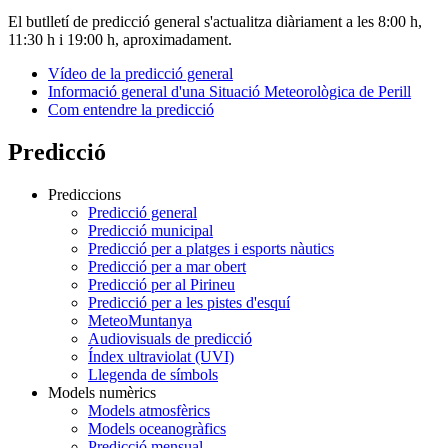
El butlletí de predicció general s'actualitza diàriament a les 8:00 h,
11:30 h i 19:00 h, aproximadament.
Vídeo de la predicció general
Informació general d'una Situació Meteorològica de Perill
Com entendre la predicció
Predicció
Prediccions
Predicció general
Predicció municipal
Predicció per a platges i esports nàutics
Predicció per a mar obert
Predicció per al Pirineu
Predicció per a les pistes d'esquí
MeteoMuntanya
Audiovisuals de predicció
Índex ultraviolat (UVI)
Llegenda de símbols
Models numèrics
Models atmosfèrics
Models oceanogràfics
Predicció mensual