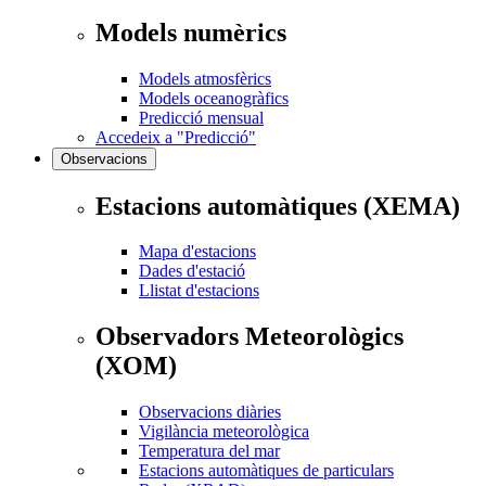
Models numèrics
Models atmosfèrics
Models oceanogràfics
Predicció mensual
Accedeix a "Predicció"
Observacions
Estacions automàtiques (XEMA)
Mapa d'estacions
Dades d'estació
Llistat d'estacions
Observadors Meteorològics
(XOM)
Observacions diàries
Vigilància meteorològica
Temperatura del mar
Estacions automàtiques de particulars