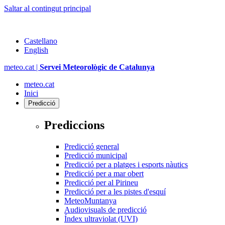
Saltar al contingut principal
Castellano
English
meteo.cat |
Servei Meteorològic de Catalunya
meteo.cat
Inici
Predicció
Prediccions
Predicció general
Predicció municipal
Predicció per a platges i esports nàutics
Predicció per a mar obert
Predicció per al Pirineu
Predicció per a les pistes d'esquí
MeteoMuntanya
Audiovisuals de predicció
Índex ultraviolat (UVI)