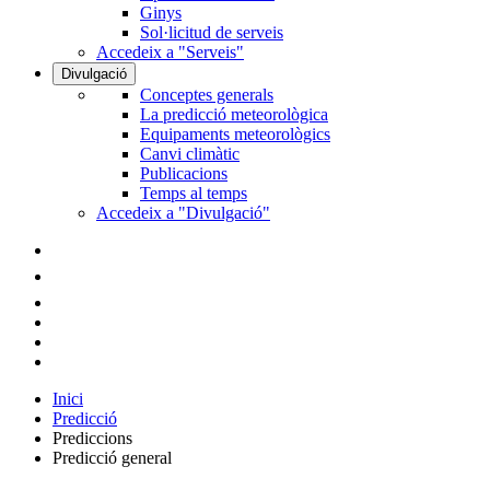
Ginys
Sol·licitud de serveis
Accedeix a "Serveis"
Divulgació
Conceptes generals
La predicció meteorològica
Equipaments meteorològics
Canvi climàtic
Publicacions
Temps al temps
Accedeix a "Divulgació"
Inici
Predicció
Prediccions
Predicció general