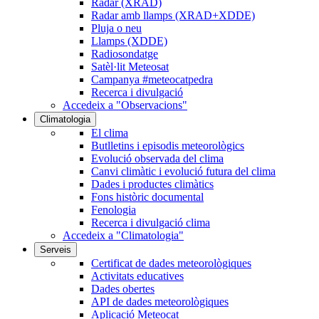
Radar (XRAD)
Radar amb llamps (XRAD+XDDE)
Pluja o neu
Llamps (XDDE)
Radiosondatge
Satèl·lit Meteosat
Campanya #meteocatpedra
Recerca i divulgació
Accedeix a "Observacions"
Climatologia
El clima
Butlletins i episodis meteorològics
Evolució observada del clima
Canvi climàtic i evolució futura del clima
Dades i productes climàtics
Fons històric documental
Fenologia
Recerca i divulgació clima
Accedeix a "Climatologia"
Serveis
Certificat de dades meteorològiques
Activitats educatives
Dades obertes
API de dades meteorològiques
Aplicació Meteocat